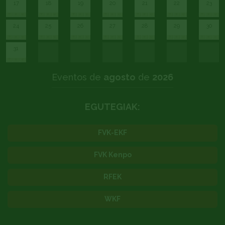
17
18
19
20
21
22
23
24
25
26
27
28
29
30
31
Eventos de
agosto
de
2026
EGUTEGIAK:
FVK-EKF
FVK Kenpo
RFEK
WKF