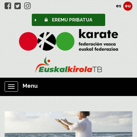
es
eu
EREMU PRIBATUA
Menu
Nabigazioa
erakutsi/ezkutatu