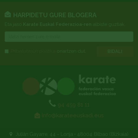
HARPIDETU GURE BLOGERA
Eta jaso
Karate Euskal Federazioa-ren
albiste guztiak
E-
mail
Pribatutasun politika
onartzen dut.
BIDALI
94 459 81 11
info@karateeuskadi.eus
Julián Gayarre, 44 - Lonja
•
48004 Bilbao (Bizkaia)