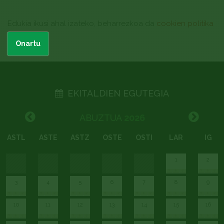
Edukia ikusi ahal izateko, beharrezkoa da
cookien politika
onartzea
Onartu
EKITALDIEN EGUTEGIA
ABUZTUA
2026
ASTL
ASTE
ASTZ
OSTE
OSTI
LAR
IG
1
2
3
4
5
6
7
8
9
10
11
12
13
14
15
16