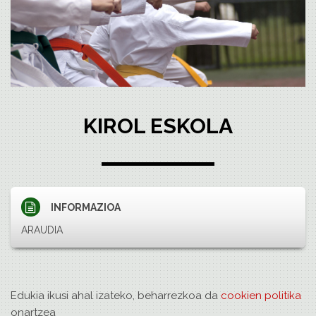
KIROL ESKOLA
INFORMAZIOA
ARAUDIA
Edukia ikusi ahal izateko, beharrezkoa da
cookien politika
onartzea