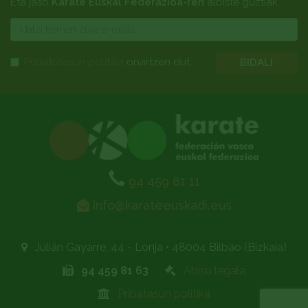
Eta jaso
Karate Euskal Federazioa-ren
albiste guztiak
E-
mail
Pribatutasun politika
onartzen dut.
BIDALI
94 459 81 11
info@karateeuskadi.eus
Julián Gayarre, 44 - Lonja
•
48004 Bilbao (Bizkaia)
94 459 81 63
Abisu legala
Pribatasun politika