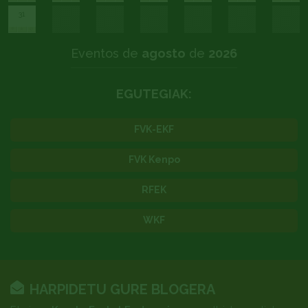
31
Eventos de
agosto
de
2026
EGUTEGIAK:
FVK-EKF
FVK Kenpo
RFEK
WKF
HARPIDETU GURE BLOGERA