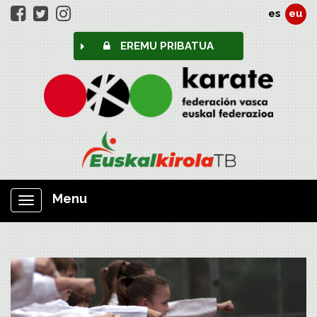
es
eu
EREMU PRIBATUA
Menu
Nabigazioa
erakutsi/ezkutatu