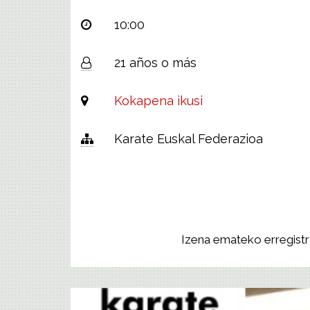
10:00
21 años o más
Kokapena ikusi
Karate Euskal Federazioa
Izena emateko erregistra