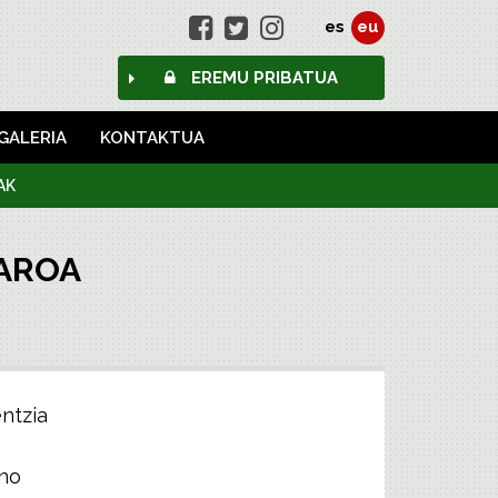
es
eu
EREMU PRIBATUA
GALERIA
KONTAKTUA
AK
TAROA
ntzia
no