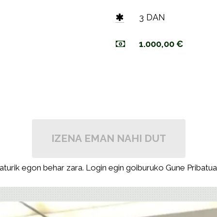
3 DAN
1.000,00 €
IZENA EMAN NAHI DUT
turik egon behar zara. Login egin goiburuko Gune Pribatua