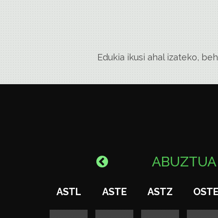
Edukia ikusi ahal izateko, b
ABUZTU
ASTL
ASTE
ASTZ
OST