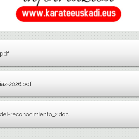
.pdf
niaz-2026.pdf
del-reconocimiento_2.doc