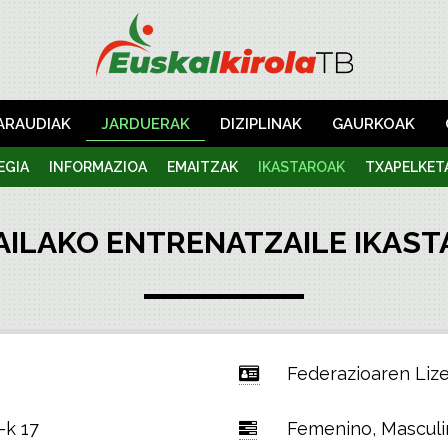
ARAUDIAK
JARDUERAK
DIZIPLINAK
GAURKOAK
EGIA
INFORMAZIOA
EMAITZAK
IKASTAROAK
TXAPELKET
 MAILAKO ENTRENATZAILE IKAS
Federazioaren Lize
-k 17
Femenino, Masculi