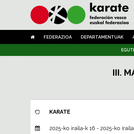
FEDERAZIOA
DEPARTAMENTUAK
EGUT
III.
KARATE
2025-ko iraila-k 16 - 2025-ko iraila