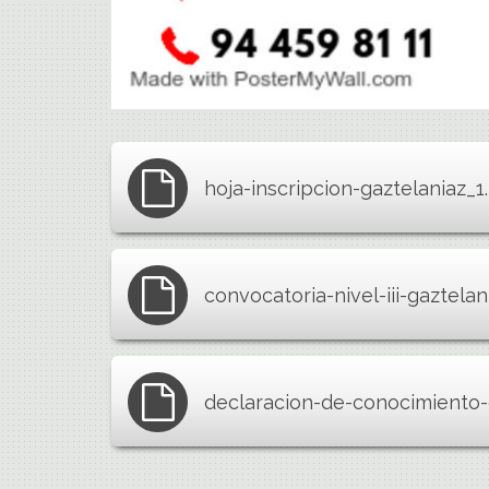
hoja-inscripcion-gaztelaniaz_1
convocatoria-nivel-iii-gaztela
declaracion-de-conocimiento-