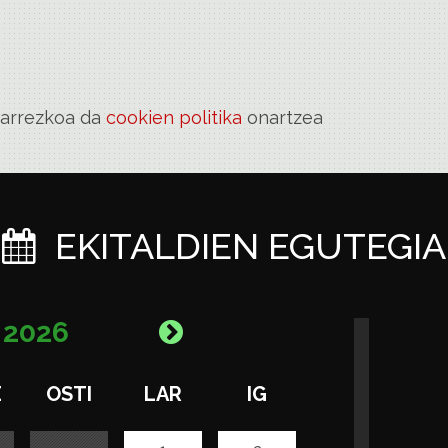
eharrezkoa da
cookien politika
onartzea
EKITALDIEN EGUTEGIA
A
2026
E
OSTI
LAR
IG