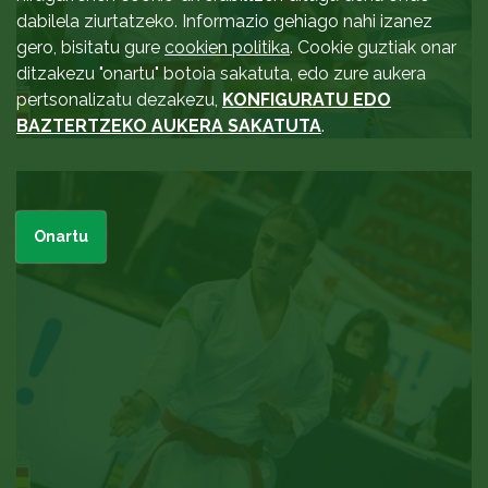
dabilela ziurtatzeko. Informazio gehiago nahi izanez
gero, bisitatu gure
cookien politika
. Cookie guztiak onar
ditzakezu "onartu" botoia sakatuta, edo zure aukera
pertsonalizatu dezakezu,
KONFIGURATU EDO
BAZTERTZEKO AUKERA SAKATUTA
.
Onartu