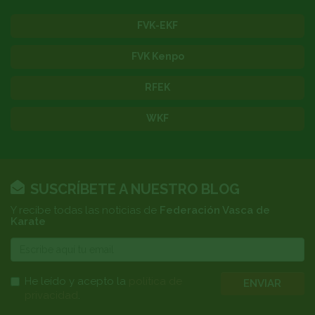
FVK-EKF
FVK Kenpo
RFEK
WKF
SUSCRÍBETE A NUESTRO BLOG
Y recibe todas las noticias de
Federación Vasca de
Karate
E-
mail
He leído y acepto la
política de
ENVIAR
privacidad
.