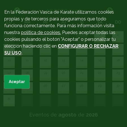
AGOSTO
2026
En la Federación Vasca de Karate utilizamos cookies
propias y de terceros para asegurarnos que todo
LU
MA
MI
JU
VI
SA
DO
funciona correctamente. Para más información visita
nuestra
política de cookies.
Puedes aceptar todas las
1
2
cookies pulsando el botón "Aceptar" o personalizar tu
elección haciendo clic en
CONFIGURAR O RECHAZAR
3
4
5
6
7
8
9
SU USO
.
10
11
12
13
14
15
16
17
18
19
20
21
22
23
Aceptar
24
25
26
27
28
29
30
31
Eventos de
agosto
de
2026