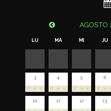
AGOSTO
LU
MA
MI
JU
3
4
5
6
10
11
12
13