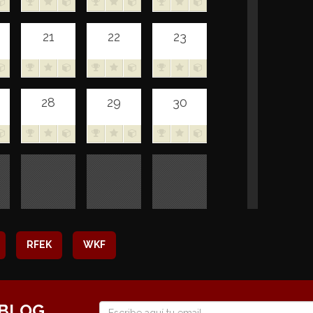
21
22
23
28
29
30
RFEK
WKF
 BLOG
E-