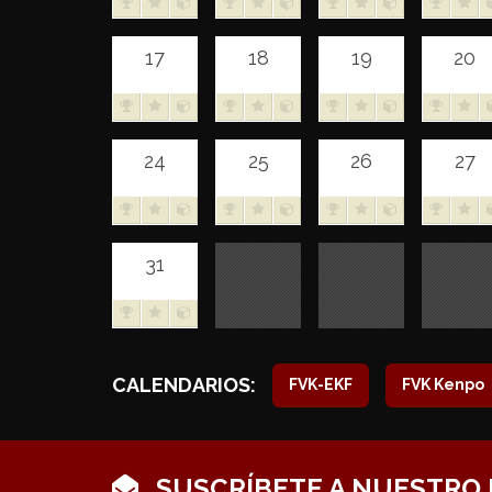
17
18
19
20
24
25
26
27
31
CALENDARIOS:
FVK-EKF
FVK Kenpo
SUSCRÍBETE A NUESTRO