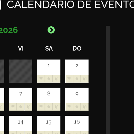
CALENDARIO DE EVENT
2026
VI
SA
DO
1
2
7
8
9
14
15
16