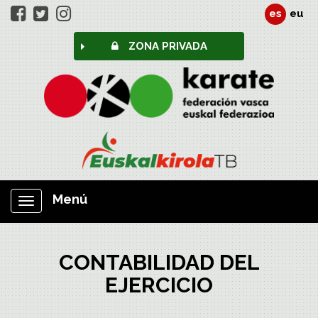
es
eu
ZONA PRIVADA
Menú
Mostrar/ocultar
navegación
CONTABILIDAD DEL
EJERCICIO