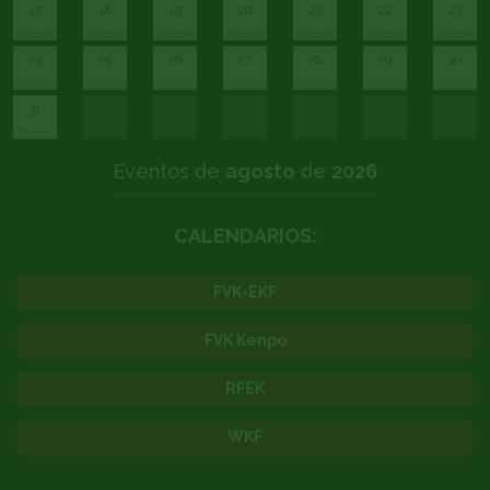
17
18
19
20
21
22
23
24
25
26
27
28
29
30
31
Eventos de
agosto
de
2026
CALENDARIOS:
FVK-EKF
FVK Kenpo
RFEK
WKF