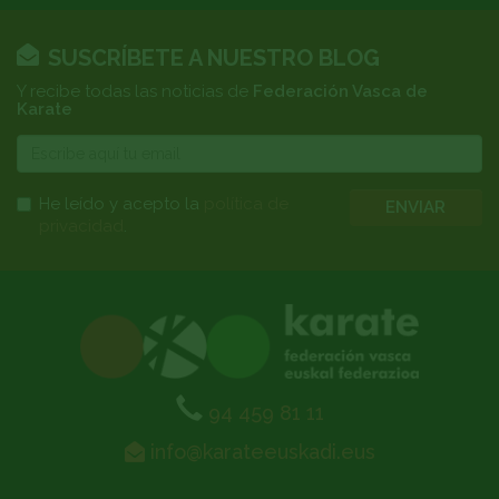
SUSCRÍBETE A NUESTRO BLOG
Y recibe todas las noticias de
Federación Vasca de
Karate
E-
mail
He leído y acepto la
política de
ENVIAR
privacidad
.
94 459 81 11
info@karateeuskadi.eus