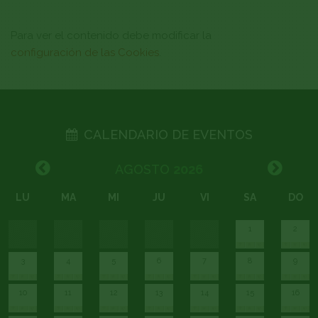
Para ver el contenido debe modificar la
configuración de las Cookies
.
CALENDARIO DE EVENTOS
AGOSTO
2026
LU
MA
MI
JU
VI
SA
DO
1
2
3
4
5
6
7
8
9
10
11
12
13
14
15
16