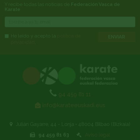
Y recibe todas las noticias de
Federación Vasca de
Karate
E-
mail
He leído y acepto la
política de
ENVIAR
privacidad
.
94 459 81 11
info@karateeuskadi.eus
Julián Gayarre, 44 - Lonja
•
48004 Bilbao (Bizkaia)
94 459 81 63
Aviso legal