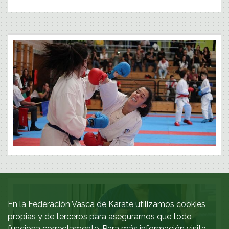
CAMPEONATO DE EUSKADI CADETE Y JUNIOR
COPA DE EUSKADI SUB-21 -2019
...
En la Federación Vasca de Karate utilizamos cookies
propias y de terceros para asegurarnos que todo
Ver galería
funciona correctamente. Para más información visita