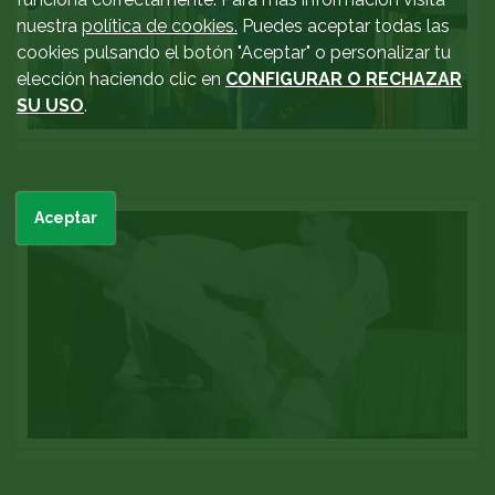
nuestra
política de cookies.
Puedes aceptar todas las
cookies pulsando el botón "Aceptar" o personalizar tu
elección haciendo clic en
CONFIGURAR O RECHAZAR
SU USO
.
I CURSO DE AUTODEFENSA FEMENINO
Aceptar
Nuestra Federación participo de forma activa
contando con la presencia de José Angel Rial como
ponente y la...
Ver galería
XXX CAMPEONATO DE EUSKADI SENIOR V.