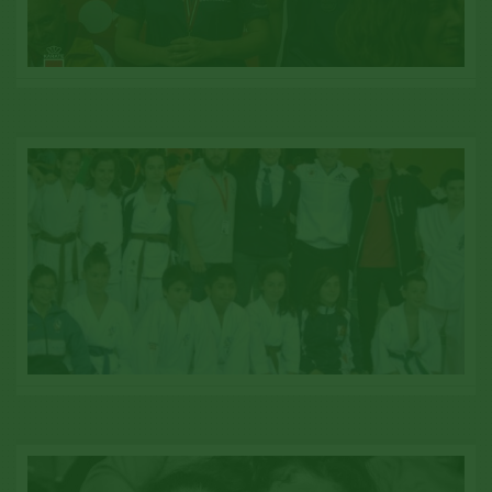
V. CAMPEONATO DE ESPAÑA DE KARATE
VETERANOS Y TRADICIONAL
Ver galería
XXXVII JUEGOS ESCOLARES DE EUSKADI
Ver galería