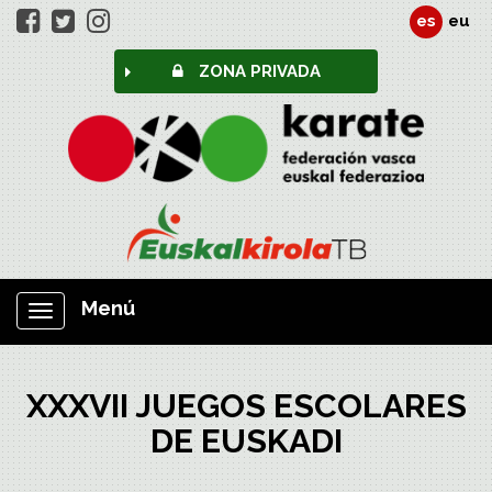
es
eu
ZONA PRIVADA
Menú
Mostrar/ocultar
navegación
XXXVII JUEGOS ESCOLARES
DE EUSKADI