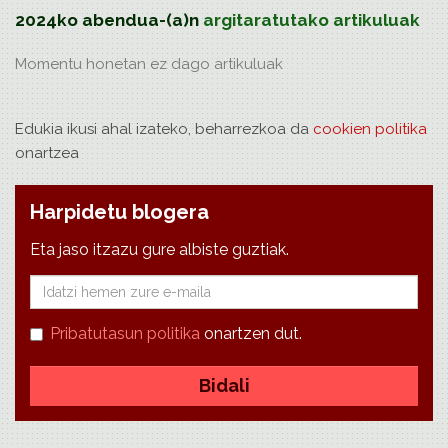
2024ko abendua-(a)n
argitaratutako artikuluak
Momentu honetan ez dago
artikuluak
Edukia ikusi ahal izateko, beharrezkoa da
cookien politika
onartzea
Harpidetu blogera
Eta jaso itzazu gure albiste guztiak.
E-
mail
Pribatutasun politika
onartzen dut.
Bidali