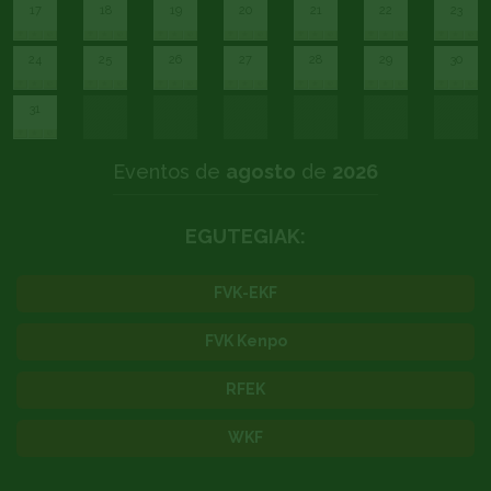
17
18
19
20
21
22
23
24
25
26
27
28
29
30
31
Eventos de
agosto
de
2026
EGUTEGIAK:
FVK-EKF
FVK Kenpo
RFEK
WKF