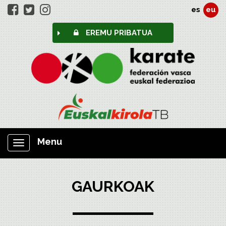
es
eu
EREMU PRIBATUA
Menu
Nabigazioa
erakutsi/ezkutatu
GAURKOAK