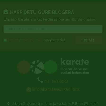
HARPIDETU GURE BLOGERA
Eta jaso
Karate Euskal Federazioa-ren
albiste guztiak
E-
mail
Pribatutasun politika
onartzen dut.
BIDALI
94 459 81 11
info@karateeuskadi.eus
Julián Gayarre, 44 - Lonja
•
48004 Bilbao (Bizkaia)