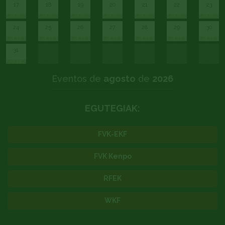
17
18
19
20
21
22
23
24
25
26
27
28
29
30
31
Eventos de
agosto
de
2026
EGUTEGIAK:
FVK-EKF
FVK Kenpo
RFEK
WKF