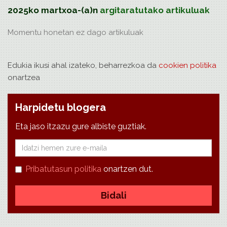
2025ko martxoa-(a)n
argitaratutako artikuluak
Momentu honetan ez dago
artikuluak
Edukia ikusi ahal izateko, beharrezkoa da
cookien politika
onartzea
Harpidetu blogera
Eta jaso itzazu gure albiste guztiak.
E-
mail
Pribatutasun politika
onartzen dut.
Bidali