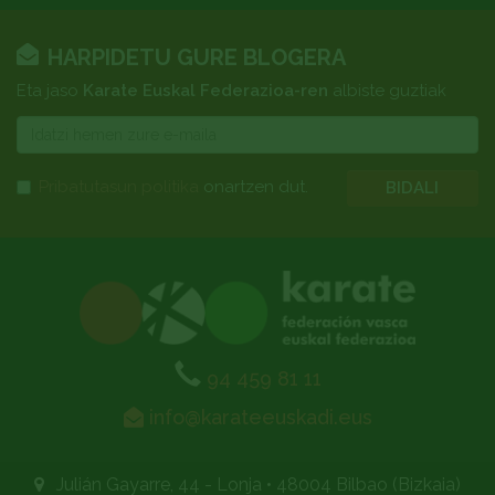
HARPIDETU GURE BLOGERA
Eta jaso
Karate Euskal Federazioa-ren
albiste guztiak
E-
mail
Pribatutasun politika
onartzen dut.
BIDALI
94 459 81 11
info@karateeuskadi.eus
Julián Gayarre, 44 - Lonja
•
48004 Bilbao (Bizkaia)