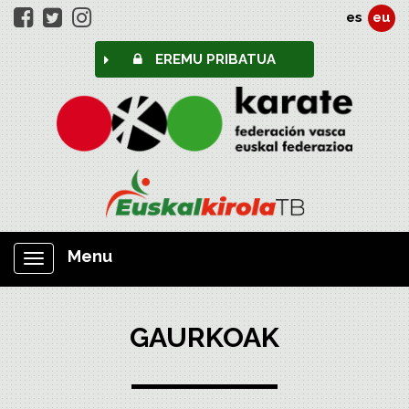
es
eu
EREMU PRIBATUA
Menu
Nabigazioa
erakutsi/ezkutatu
GAURKOAK