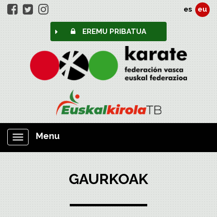
es
eu
EREMU PRIBATUA
Menu
Nabigazioa
erakutsi/ezkutatu
GAURKOAK