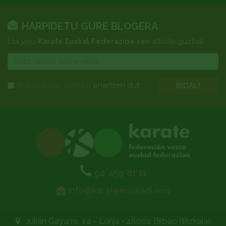
HARPIDETU GURE BLOGERA
Eta jaso
Karate Euskal Federazioa-ren
albiste guztiak
E-
mail
Pribatutasun politika
onartzen dut.
BIDALI
94 459 81 11
info@karateeuskadi.eus
Julián Gayarre, 44 - Lonja
•
48004 Bilbao (Bizkaia)