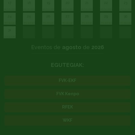
17
18
19
20
21
22
23
24
25
26
27
28
29
30
31
Eventos de
agosto
de
2026
EGUTEGIAK:
FVK-EKF
FVK Kenpo
RFEK
WKF