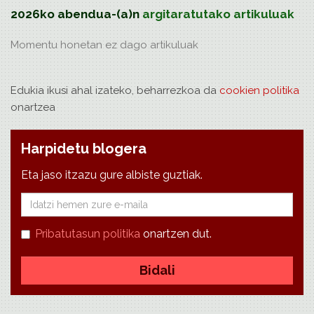
2026ko abendua-(a)n
argitaratutako artikuluak
Momentu honetan ez dago
artikuluak
Edukia ikusi ahal izateko, beharrezkoa da
cookien politika
onartzea
Harpidetu blogera
Eta jaso itzazu gure albiste guztiak.
E-
mail
Pribatutasun politika
onartzen dut.
Bidali