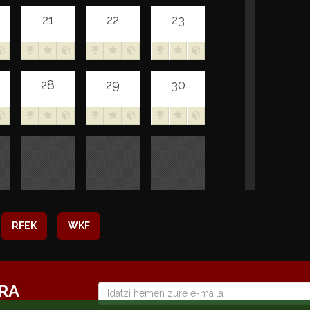
21
22
23
28
29
30
RFEK
WKF
RA
E-