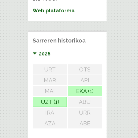
Web plataforma
Sarreren historikoa
2026
URT
OTS
MAR
API
MAI
EKA (1)
UZT (1)
ABU
IRA
URR
AZA
ABE