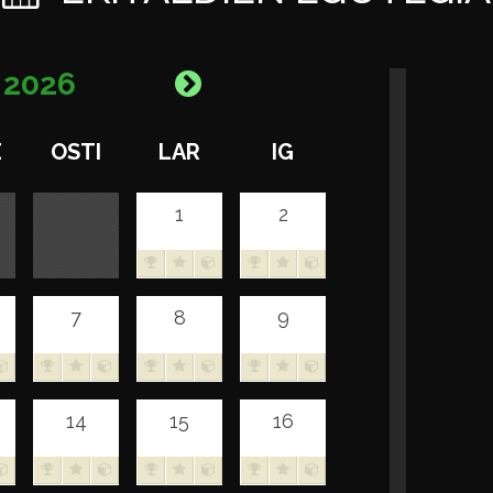
A
2026
E
OSTI
LAR
IG
1
2
7
8
9
14
15
16