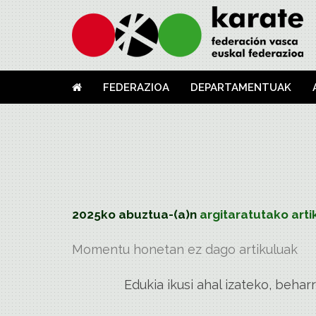
FEDERAZIOA
DEPARTAMENTUAK
2025ko abuztua-(a)n
argitaratutako arti
Momentu honetan ez dago
artikuluak
Edukia ikusi ahal izateko, beha