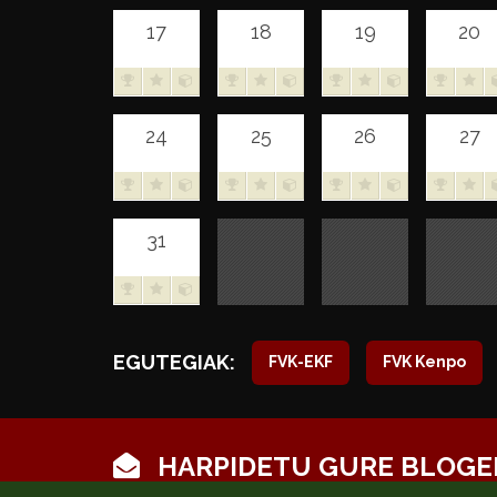
17
18
19
20
24
25
26
27
31
EGUTEGIAK:
FVK-EKF
FVK Kenpo
HARPIDETU GURE BLOGE