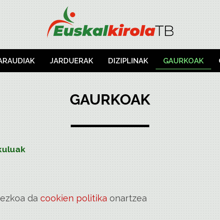
ARAUDIAK
JARDUERAK
DIZIPLINAK
GAURKOAK
GAURKOAK
kuluak
rrezkoa da
cookien politika
onartzea