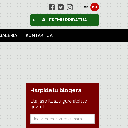
es
eu
EREMU PRIBATUA
GALERIA
KONTAKTUA
Harpidetu blogera
Eta jaso itzazu gure albiste
guztiak.
E-
mail