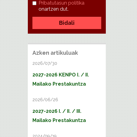
Pribatutasun politika
onartzen dut.
Bidali
Azken artikuluak
2026/07/30
2027-2026 KENPO I. / II.
Mailako Prestakuntza
2026/06/26
2027-2026 I. / II. / III.
Mailako Prestakuntza
2024/09/19