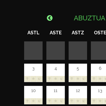
ABUZTU
ASTL
ASTE
ASTZ
OST
3
4
5
6
10
11
12
13