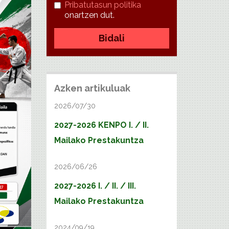
Pribatutasun politika
onartzen dut.
Bidali
Azken artikuluak
2026/07/30
2027-2026 KENPO I. / II.
Mailako Prestakuntza
2026/06/26
2027-2026 I. / II. / III.
Mailako Prestakuntza
2024/09/19