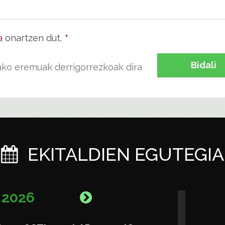
a
onartzen dut.
*
Bidali
tako eremuak derrigorrezkoak dira
EKITALDIEN EGUTEGIA
A
2026