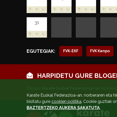
31
EGUTEGIAK:
FVK-EKF
FVK Kenpo
HARPIDETU GURE BLOGE
Eta jaso
Karate Euskal Federazioa-ren
albiste 
Karate Euskal Federazioa-an, norberaren eta hi
bisitatu gure
cookien politika
. Cookie guztiak o
BAZTERTZEKO AUKERA SAKATUTA
.