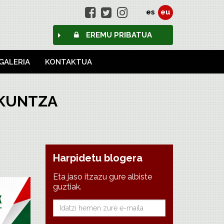
es
eu
EREMU PRIBATUA
GALERIA
KONTAKTUA
TAKUNTZA
Harpidetu blogera
Eta jaso itzazu gure albiste
guztiak.
E-
mail