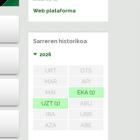
Web plataforma
Sarreren historikoa
2026
URT
OTS
MAR
API
MAI
EKA (1)
UZT (1)
ABU
IRA
URR
AZA
ABE