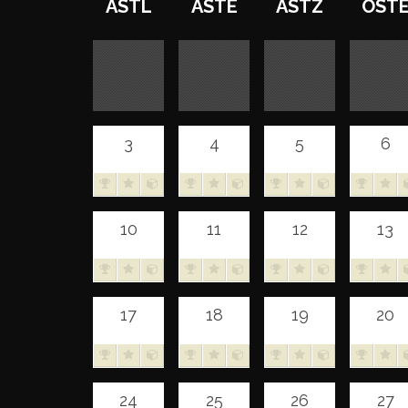
ASTL
ASTE
ASTZ
OST
3
4
5
6
10
11
12
13
17
18
19
20
24
25
26
27