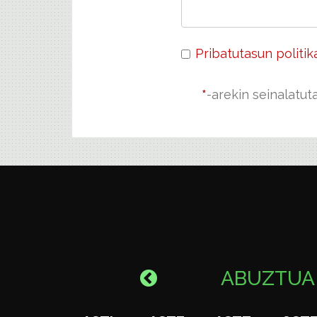
Pribatutasun politik
*
-arekin seinalatu
ABUZTU