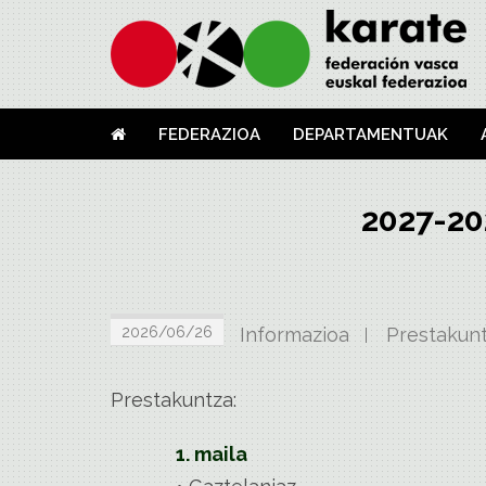
FEDERAZIOA
DEPARTAMENTUAK
2027-20
2026/06/26
Informazioa
Prestakun
Prestakuntza:
1. maila