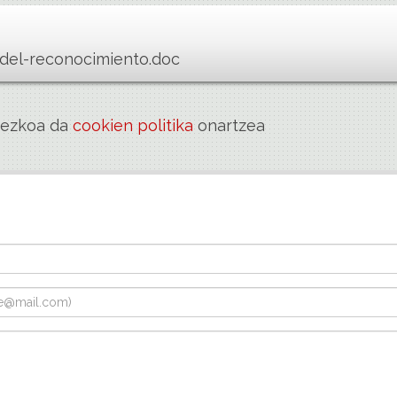
del-reconocimiento.doc
rrezkoa da
cookien politika
onartzea