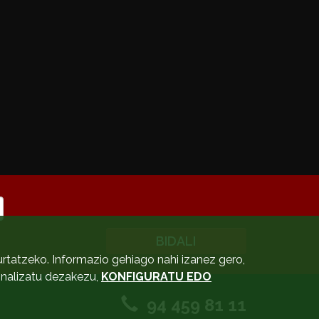
BIDALI
urtatzeko. Informazio gehiago nahi izanez gero,
sonalizatu dezakezu,
KONFIGURATU EDO
94 459 81 11