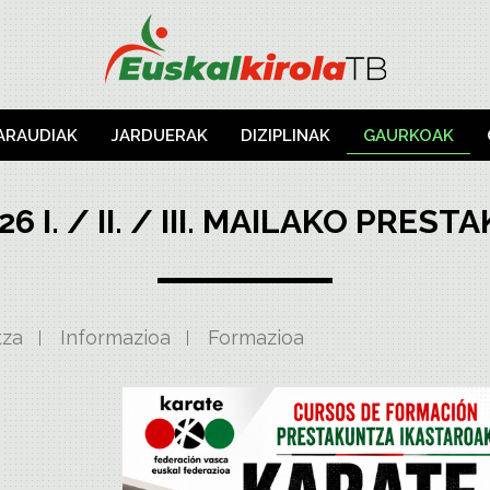
ARAUDIAK
JARDUERAK
DIZIPLINAK
GAURKOAK
26 I. / II. / III. MAILAKO PRES
tza
Informazioa
Formazioa