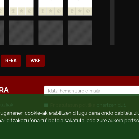
RFEK
WKF
RA
E-
mail
guztiak
Pribatutasun politika
onartzen dut.
rugarrenen cookie-ak erabiltzen ditugu dena ondo dabilela zi
nar ditzakezu "onartu" botoia sakatuta, edo zure aukera pert