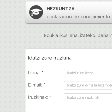
HEZKUNTZA
declaracion-de-conocimiento-
Edukia ikusi ahal izateko, beha
Idatzi zure iruzkina
Izena:
*
E-mail:
*
Iruzkinak:
*