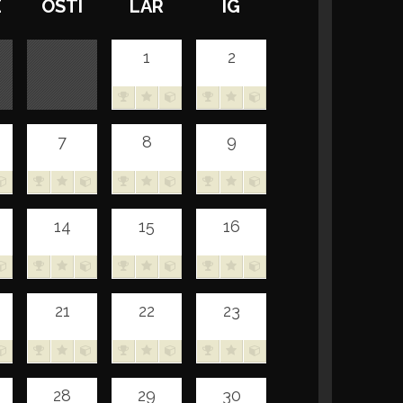
E
OSTI
LAR
IG
1
2
7
8
9
14
15
16
21
22
23
28
29
30