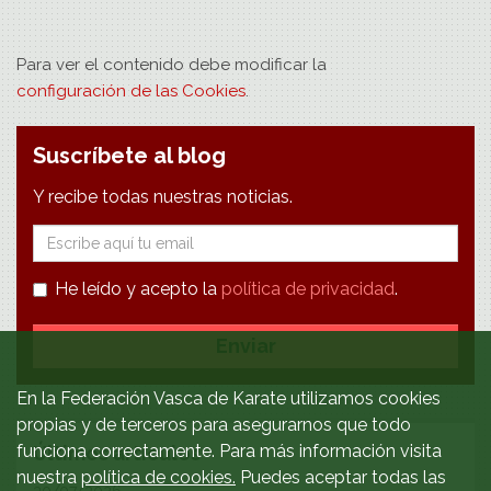
Para ver el contenido debe modificar la
configuración de las Cookies
.
Suscríbete al blog
Y recibe todas nuestras noticias.
E-
mail
He leído y acepto la
política de privacidad
.
Enviar
En la Federación Vasca de Karate utilizamos cookies
propias y de terceros para asegurarnos que todo
funciona correctamente. Para más información visita
Últimos artículos
nuestra
política de cookies.
Puedes aceptar todas las