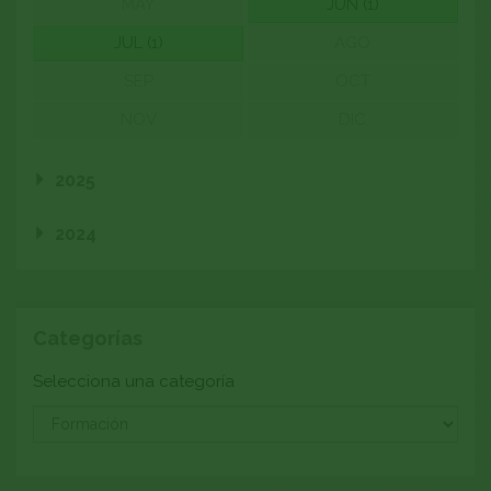
MAY
JUN (1)
JUL (1)
AGO
SEP
OCT
NOV
DIC
2025
2024
Categorías
Categoría
Selecciona una categoría