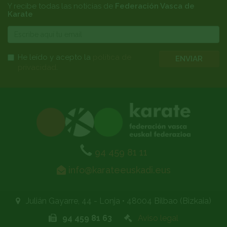
Y recibe todas las noticias de
Federación Vasca de
Karate
E-
mail
He leído y acepto la
política de
ENVIAR
privacidad
.
94 459 81 11
info@karateeuskadi.eus
Julián Gayarre, 44 - Lonja
•
48004 Bilbao (Bizkaia)
94 459 81 63
Aviso legal