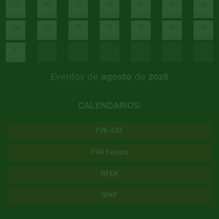
17
18
19
20
21
22
23
24
25
26
27
28
29
30
31
Eventos de
agosto
de
2026
CALENDARIOS:
FVK-EKF
FVK Kenpo
RFEK
WKF