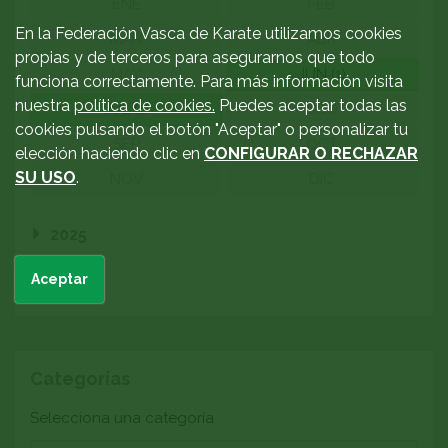
ENE
FEB
En la Federación Vasca de Karate utilizamos cookies
MAR
ABR
propias y de terceros para asegurarnos que todo
MAY
JUN (1)
funciona correctamente. Para más información visita
nuestra
política de cookies.
Puedes aceptar todas las
JUL (1)
AGO
cookies pulsando el botón "Aceptar" o personalizar tu
SEP
OCT
elección haciendo clic en
CONFIGURAR O RECHAZAR
SU USO
.
NOV
DIC
2025
Aceptar
2024
Categorías
Categoría
Selecciona una categoría