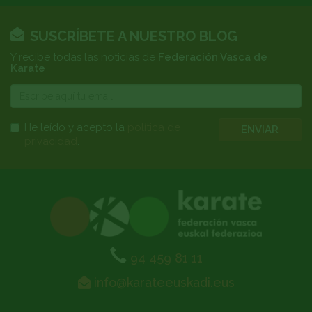
SUSCRÍBETE A NUESTRO BLOG
Y recibe todas las noticias de
Federación Vasca de
Karate
E-
mail
He leído y acepto la
política de
ENVIAR
privacidad
.
94 459 81 11
info@karateeuskadi.eus