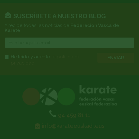
SUSCRÍBETE A NUESTRO BLOG
Y recibe todas las noticias de
Federación Vasca de
Karate
E-
mail
He leído y acepto la
política de
ENVIAR
privacidad
.
94 459 81 11
info@karateeuskadi.eus