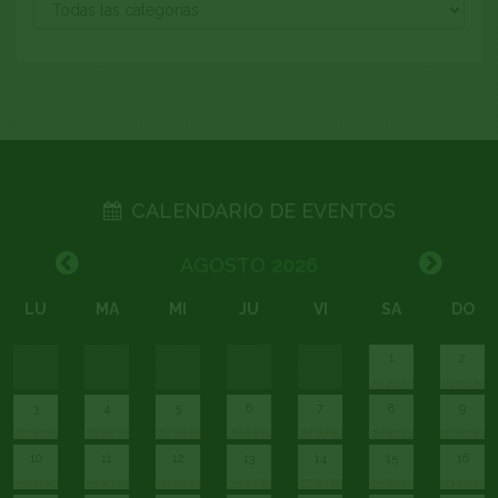
CALENDARIO DE EVENTOS
AGOSTO
2026
LU
MA
MI
JU
VI
SA
DO
1
2
3
4
5
6
7
8
9
10
11
12
13
14
15
16