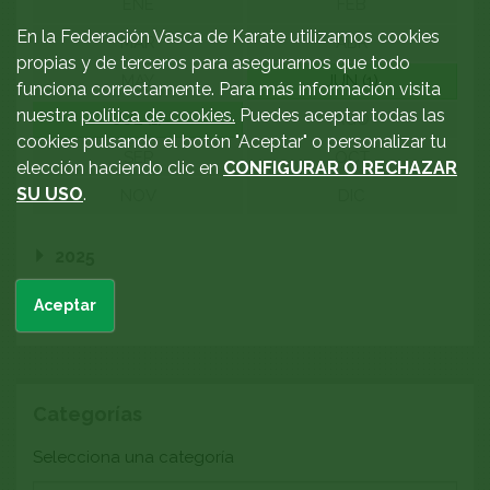
ENE
FEB
En la Federación Vasca de Karate utilizamos cookies
MAR
ABR
propias y de terceros para asegurarnos que todo
MAY
JUN (1)
funciona correctamente. Para más información visita
nuestra
política de cookies.
Puedes aceptar todas las
JUL (1)
AGO
cookies pulsando el botón "Aceptar" o personalizar tu
SEP
OCT
elección haciendo clic en
CONFIGURAR O RECHAZAR
SU USO
.
NOV
DIC
2025
Aceptar
2024
Categorías
Categoría
Selecciona una categoría