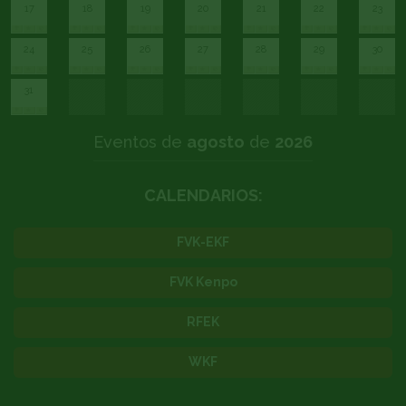
17
18
19
20
21
22
23
24
25
26
27
28
29
30
31
Eventos de
agosto
de
2026
CALENDARIOS:
FVK-EKF
FVK Kenpo
RFEK
WKF