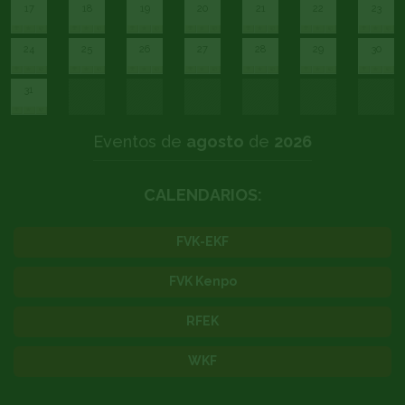
17
18
19
20
21
22
23
24
25
26
27
28
29
30
31
Eventos de
agosto
de
2026
CALENDARIOS:
FVK-EKF
FVK Kenpo
RFEK
WKF