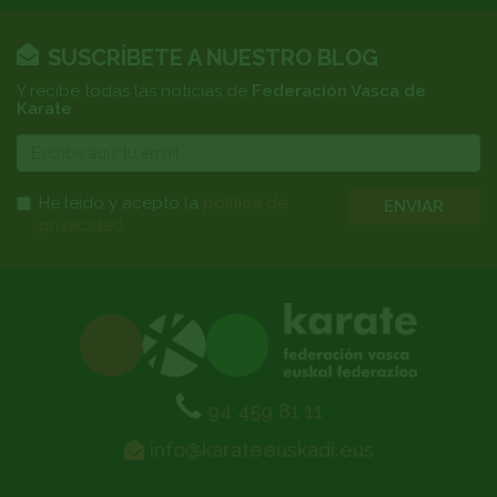
SUSCRÍBETE A NUESTRO BLOG
Y recibe todas las noticias de
Federación Vasca de
Karate
E-
mail
He leído y acepto la
política de
ENVIAR
privacidad
.
94 459 81 11
info@karateeuskadi.eus