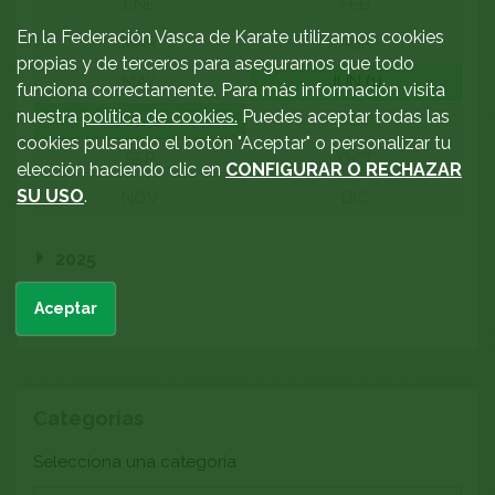
ENE
FEB
En la Federación Vasca de Karate utilizamos cookies
MAR
ABR
propias y de terceros para asegurarnos que todo
MAY
JUN (1)
funciona correctamente. Para más información visita
nuestra
política de cookies.
Puedes aceptar todas las
JUL (1)
AGO
cookies pulsando el botón "Aceptar" o personalizar tu
SEP
OCT
elección haciendo clic en
CONFIGURAR O RECHAZAR
SU USO
.
NOV
DIC
2025
Aceptar
2024
Categorías
Categoría
Selecciona una categoría