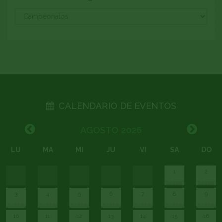
CALENDARIO DE EVENTOS
AGOSTO
2026
LU
MA
MI
JU
VI
SA
DO
1
2
3
4
5
6
7
8
9
10
11
12
13
14
15
16