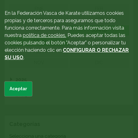
ENE
FEB
En la Federación Vasca de Karate utilizamos cookies
MAR
ABR
propias y de terceros para asegurarnos que todo
funciona correctamente. Para más información visita
MAY
JUN (1)
nuestra
política de cookies.
Puedes aceptar todas las
JUL (1)
AGO
cookies pulsando el botón "Aceptar" o personalizar tu
elección haciendo clic en
CONFIGURAR O RECHAZAR
SEP
OCT
SU USO
.
NOV
DIC
2025
Aceptar
2024
Categorías
Categoría
Selecciona una categoría