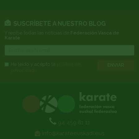
SUSCRÍBETE A NUESTRO BLOG
Y recibe todas las noticias de
Federación Vasca de
Karate
E-
mail
He leído y acepto la
política de
ENVIAR
privacidad
.
94 459 81 11
info@karateeuskadi.eus