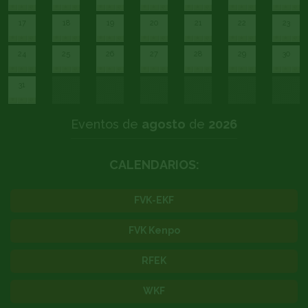
17
18
19
20
21
22
23
24
25
26
27
28
29
30
31
Eventos de
agosto
de
2026
CALENDARIOS:
FVK-EKF
FVK Kenpo
RFEK
WKF