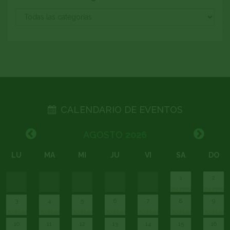
CALENDARIO DE EVENTOS
AGOSTO
2026
LU
MA
MI
JU
VI
SA
DO
1
2
3
4
5
6
7
8
9
10
11
12
13
14
15
16