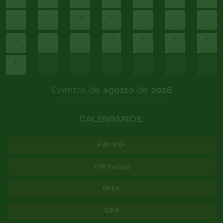
17
18
19
20
21
22
23
24
25
26
27
28
29
30
31
Eventos de
agosto
de
2026
CALENDARIOS:
FVK-EKF
FVK Kenpo
RFEK
WKF