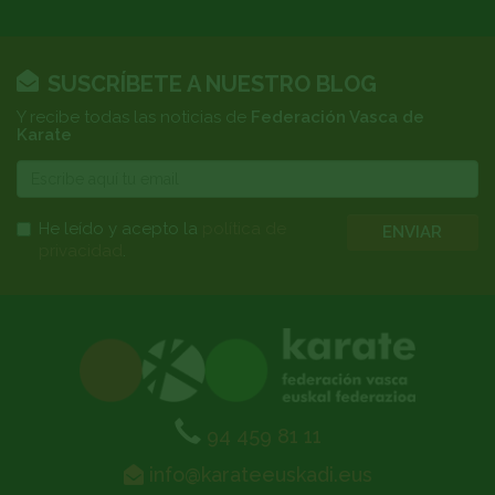
SUSCRÍBETE A NUESTRO BLOG
Y recibe todas las noticias de
Federación Vasca de
Karate
E-
mail
He leído y acepto la
política de
ENVIAR
privacidad
.
94 459 81 11
info@karateeuskadi.eus