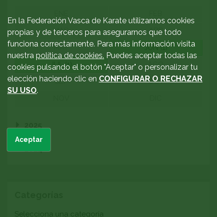
ENE
FEB
En la Federación Vasca de Karate utilizamos cookies
MAR
ABR
propias y de terceros para asegurarnos que todo
funciona correctamente. Para más información visita
MAY
JUN (1)
nuestra
política de cookies.
Puedes aceptar todas las
JUL (1)
AGO
cookies pulsando el botón "Aceptar" o personalizar tu
elección haciendo clic en
CONFIGURAR O RECHAZAR
SEP
OCT
SU USO
.
NOV
DIC
2025
Aceptar
2024
Categorías
Categoría
Selecciona una categoría