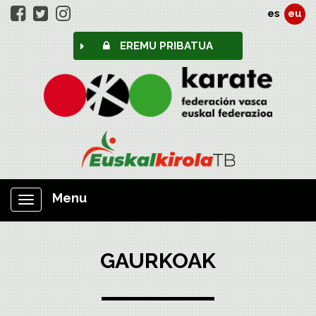
es
eu
EREMU PRIBATUA
Menu
Nabigazioa
erakutsi/ezkutatu
GAURKOAK