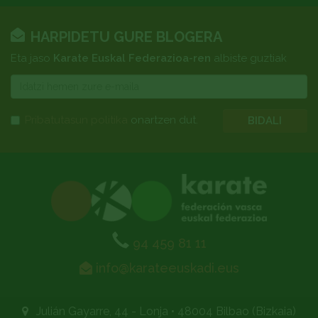
HARPIDETU GURE BLOGERA
Eta jaso
Karate Euskal Federazioa-ren
albiste guztiak
E-
mail
Pribatutasun politika
onartzen dut.
BIDALI
94 459 81 11
info@karateeuskadi.eus
Julián Gayarre, 44 - Lonja
•
48004 Bilbao (Bizkaia)