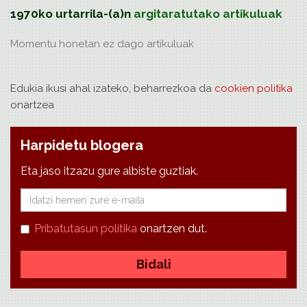
1970ko urtarrila-(a)n
argitaratutako artikuluak
Momentu honetan ez dago
artikuluak
Edukia ikusi ahal izateko, beharrezkoa da
cookien politika
onartzea
Harpidetu blogera
Eta jaso itzazu gure albiste guztiak.
E-
mail
Pribatutasun politika
onartzen dut.
Bidali