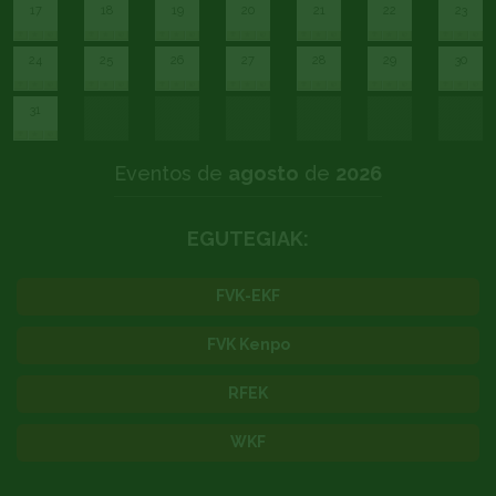
17
18
19
20
21
22
23
24
25
26
27
28
29
30
31
Eventos de
agosto
de
2026
EGUTEGIAK:
FVK-EKF
FVK Kenpo
RFEK
WKF